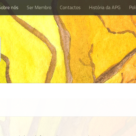
Sobre nós
Ser Membro
Contactos
História da APG
Pol
Sobre nós
Ser Membro
Contactos
História da APG
P