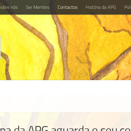
Sobre nós
Ser Membro
Contactos
História da APG
Pol
Sobre nós
Ser Membro
Contactos
História da APG
P
ipa da APG aguarda o seu co